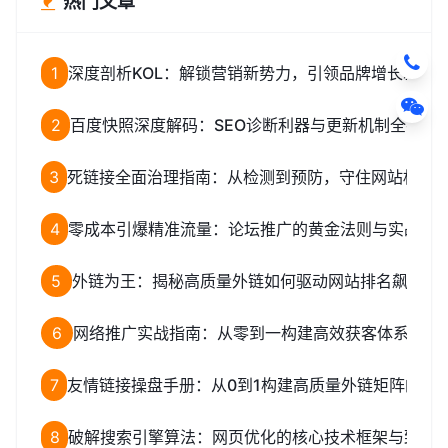
热门文章
1
深度剖析KOL：解锁营销新势力，引领品牌增长新路
2
百度快照深度解码：SEO诊断利器与更新机制全揭秘
3
死链接全面治理指南：从检测到预防，守住网站权重
4
零成本引爆精准流量：论坛推广的黄金法则与实战全
5
外链为王：揭秘高质量外链如何驱动网站排名飙升
6
网络推广实战指南：从零到一构建高效获客体系
7
友情链接操盘手册：从0到1构建高质量外链矩阵的完
8
破解搜索引擎算法：网页优化的核心技术框架与致命